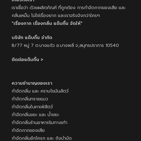
เราเชื่อว่า ด้วยผลิตภัณฑ์ ที่ถูกต้อง การกำจัดกากของเสีย และ
กลิ่นเหม็น ไม่ใช่เรื่องยาก และเราจริงจังกว่าใครๆ
"เรื่องกาก เรื่องกลิ่น แด๊บกิ้น จัดให้"
บริษัท แด๊บกิ้น จำกัด
8/77 หมู่ 7 ต.บางแก้ว อ.บางพลี จ,สมุทรปราการ 10540
ติดต่อแด๊บกิ้น
>
ความชำนาญของเรา
กำจัดกลิ่น และ คราบไขมันสัตว์
กำจัดกลิ่นทรายแมว
กำจัดกลิ่นในคาเฟ่สัตว์
กำจัดกลิ่นขยะ และ น้ำขยะ
กำจัดกลิ่นร้านอาหารริมทางเท้า
กำจัดกากของเสีย
กำจัดกลิ่นชักโครก และ ถังบำบัด